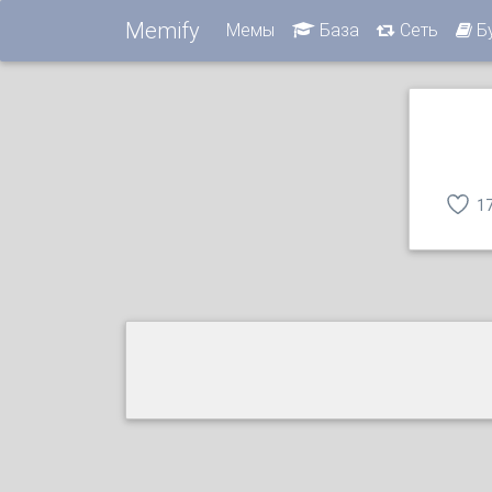
Memify
Мемы
База
Сеть
Б
1