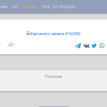
уквы
Топ
Дай пять
Теги
Обсудить
7
Похожие