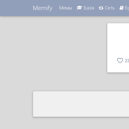
Memify
Мемы
База
Сеть
Б
2