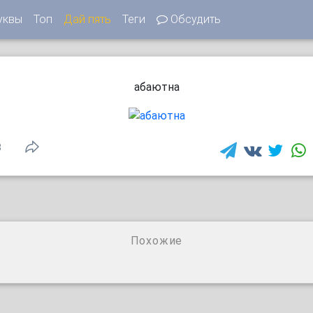
уквы
Топ
Дай пять
Теги
Обсудить
абаютна
3
Похожие