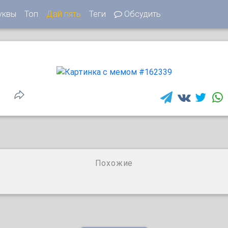
уквы
Топ
Дай пять
Теги
Обсудить
Похожие