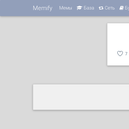
Memify
Мемы
База
Сеть
Б
7