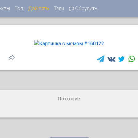
уквы
Топ
Дай пять
Теги
Обсудить
Похожие