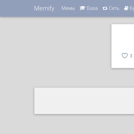
Memify
Мемы
База
Сеть
Б
3