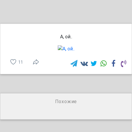
А, ой..
11
Похожие