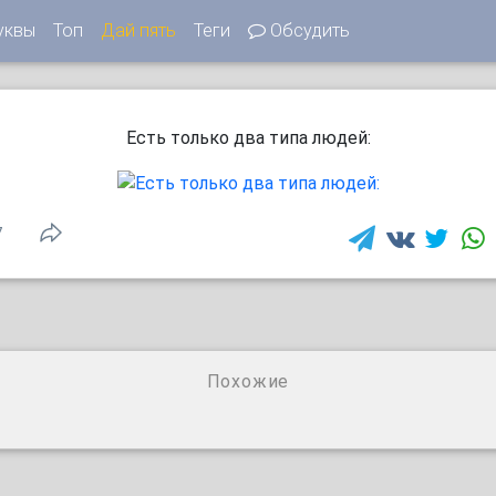
уквы
Топ
Дай пять
Теги
Обсудить
Ecть тoлькo двa типа людeй:
7
Похожие