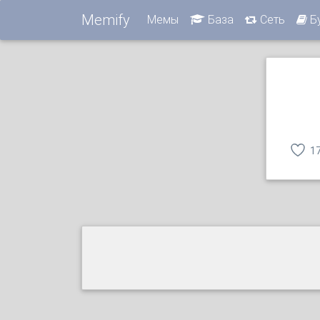
Memify
Мемы
База
Сеть
Б
1