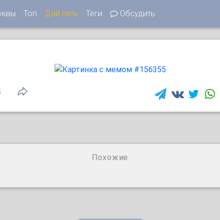
уквы
Топ
Дай пять
Теги
Обсудить
5
Похожие