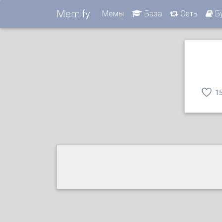
Memify
Мемы
База
Сеть
Б
1