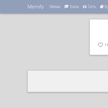
Memify
Мемы
База
Сеть
Б
1