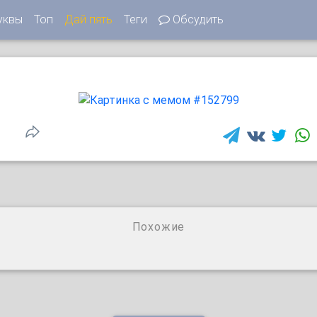
уквы
Топ
Дай пять
Теги
Обсудить
1
Похожие