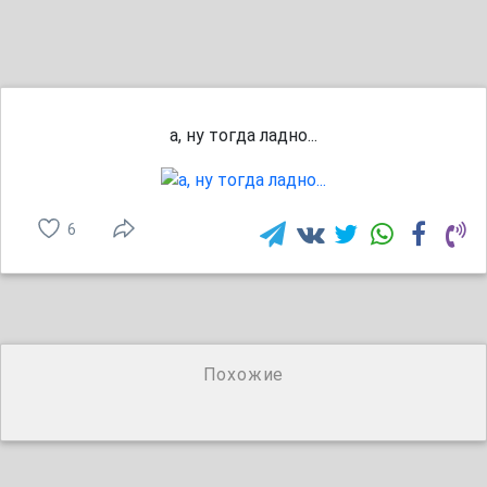
а, ну тогда ладно...
6
Похожие