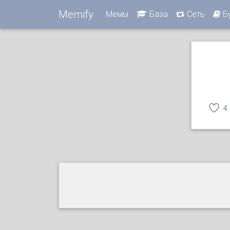
Memify
Мемы
База
Сеть
Б
4