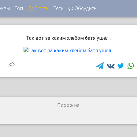
уквы
Топ
Дай пять
Теги
Обсудить
Так вот за каким хлебом батя ушёл...
Похожие