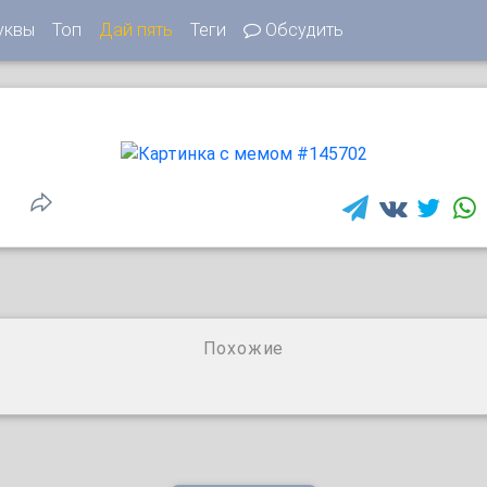
уквы
Топ
Дай пять
Теги
Обсудить
Похожие