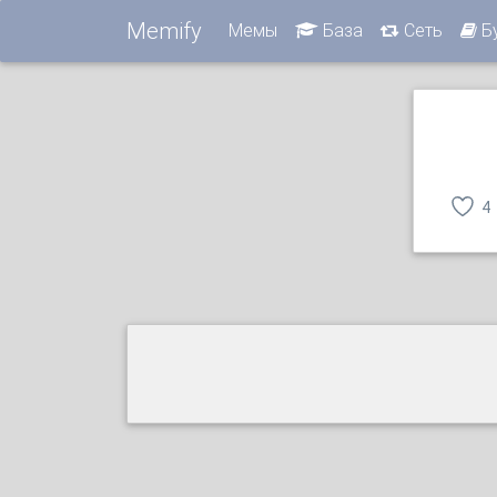
Memify
Мемы
База
Сеть
Б
4