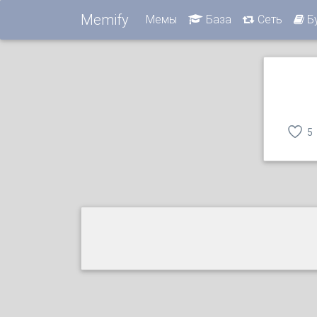
Memify
Мемы
База
Сеть
Б
5