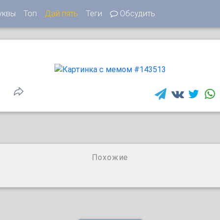
уквы
Топ
Дай пять
Теги
Обсудить
Похожие