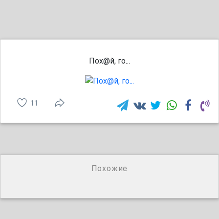
Пох@й, го...
11
Похожие