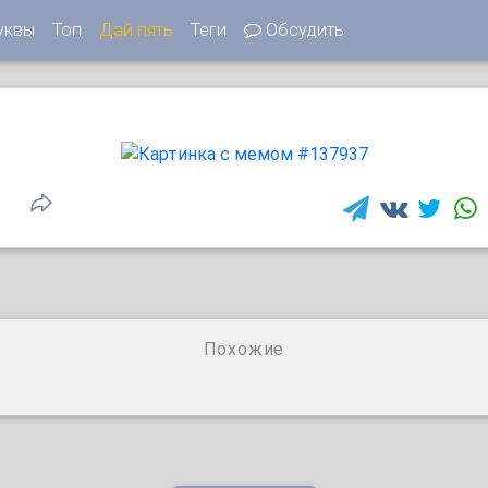
уквы
Топ
Дай пять
Теги
Обсудить
Похожие