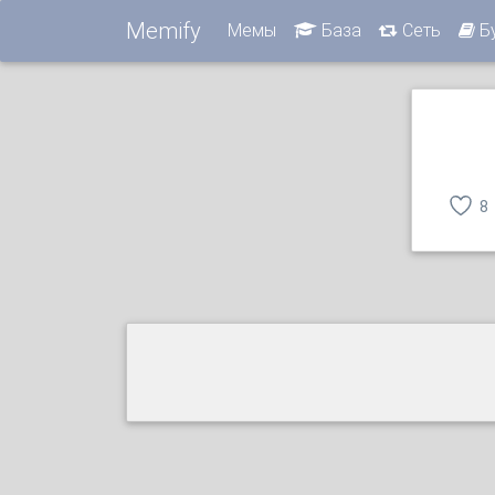
Memify
Мемы
База
Сеть
Б
8