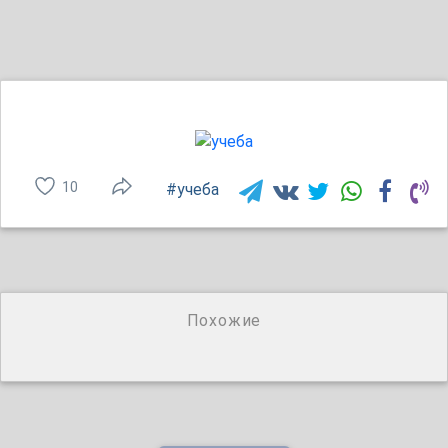
10
#учеба
Похожие