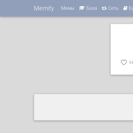
Memify
Мемы
База
Сеть
Б
1