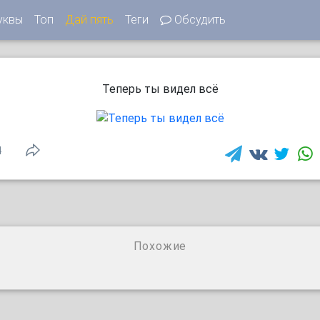
уквы
Топ
Дай пять
Теги
Обсудить
Теперь ты видел всё
4
Похожие