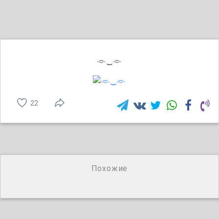
𓁹‿𓁹
22
Похожие