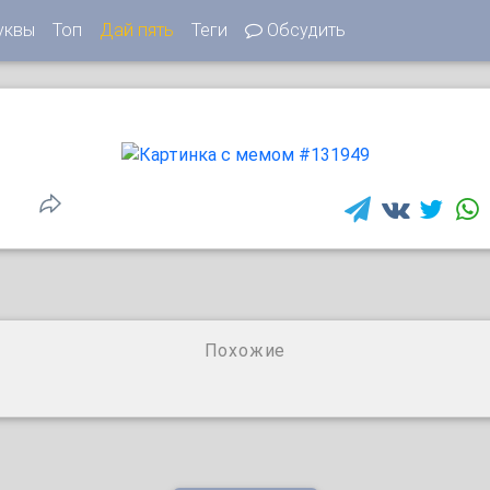
уквы
Топ
Дай пять
Теги
Обсудить
1
Похожие