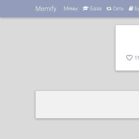
Memify
Мемы
База
Сеть
Б
1