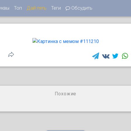
уквы
Топ
Дай пять
Теги
Обсудить
Похожие