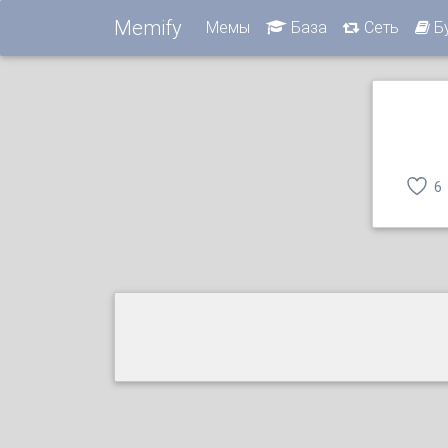
Memify
Мемы
База
Сеть
Б
6