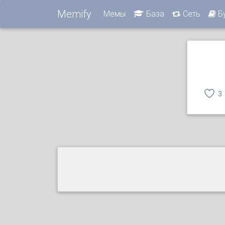
Memify
Мемы
База
Сеть
Б
3