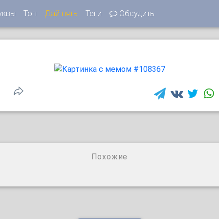
уквы
Топ
Дай пять
Теги
Обсудить
Похожие