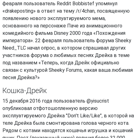
февраля пользователь Reddit Bobbistef упомянул
«drakeposting» в ответ на тему /r/4chan, посвященную
появлению нового эксплуатируемого мема,
основанного на персонаже Паче из анимационного
комедийного фильма Disney 2000 года «Похождения
императора». 22 февраля пользователь форума Sheeky
Need_TLC начал опрос, в котором спрашивал других
участников форума о любимых песнях Дрейка в теме
под названием «Теперь, когда Дрейк официально
связан с культурой Sheeky Forums, какая ваша любимая
песня Дрейка?»
Кошка-Дрейк
15 декабря 2016 года пользователь @yisucrist
опубликовал отфотошопленную версию
эксплуатируемого Дрейка "Don't Like/Like", в которой на
теле Дрейка была смонтирована голова черного кота.
Рядом с котами находятся кошачья игрушка и кошачий
ящик. Пост (показанный ниже) получил более 32 000