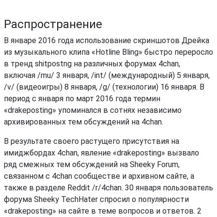
Распространение
В январе 2016 года использование скриншотов Дрейка
из музыкального клипа «Hotline Bling» быстро переросло
в тренд shitpostng на различных форумах 4chan,
включая /mu/ 3 января, /int/ (международный) 5 января,
/v/ (видеоигры) 8 января, /g/ (технологии) 16 января. В
период с января по март 2016 года термин
«drakeposting» упоминался в сотнях независимо
архивированных тем обсуждений на 4chan.
В результате своего растущего присутствия на
имиджбордах 4chan, явление «drakeposting» вызвало
ряд смежных тем обсуждений на Sheeky Forum,
связанном с 4chan сообществе и архивном сайте, а
также в разделе Reddit /r/4chan. 30 января пользователь
форума Sheeky TechHater спросил о популярности
«drakeposting» на сайте в теме вопросов и ответов. 2