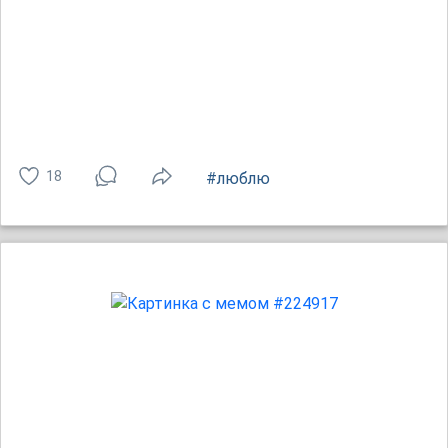
18
#люблю