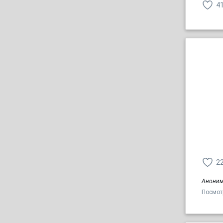
4
2
Аноним
Посмот