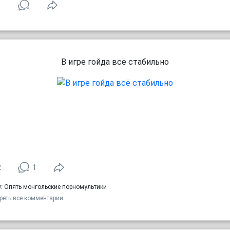
1
В игре гойда всё стабильно
2
1
:
Опять монгольские порномультики
реть все комментарии