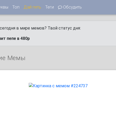
уквы
Топ
Дай пять
Теги
Обсудить
сегодня в мире мемов? Твой статус дня:
ит пепе в 480p
ие Мемы