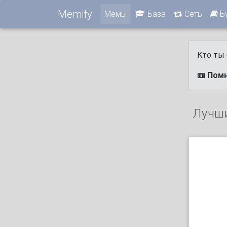
Memify
Мемы
База
Сеть
Б
Кто ты 
📼 Помн
Лучш