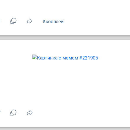
2
#косплей
7