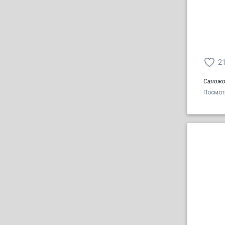
2
Саложо
Посмот