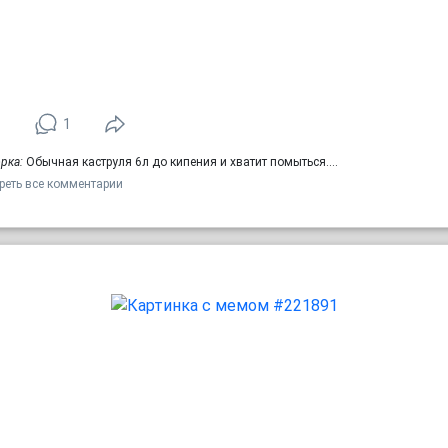
1
1
рка:
Обычная каструля 6л до кипения и хватит помыться.…
реть все комментарии