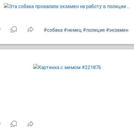
9
#собака
#немец
#полиция
#экзамен
9