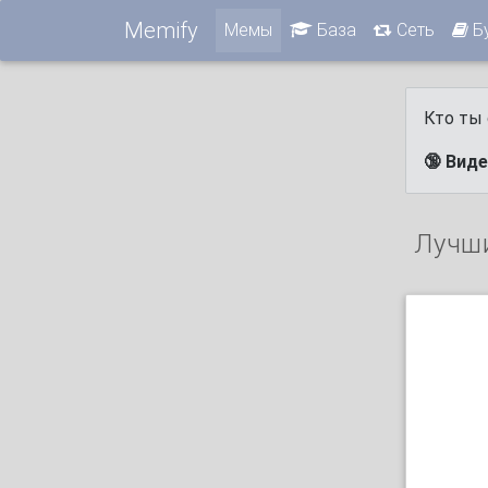
Memify
Мемы
База
Сеть
Б
Кто ты 
🔞 Вид
Лучш