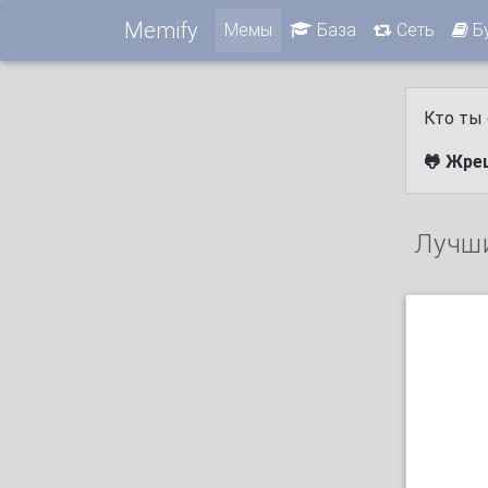
Memify
Мемы
База
Сеть
Б
Кто ты 
🐸 Жре
Лучш