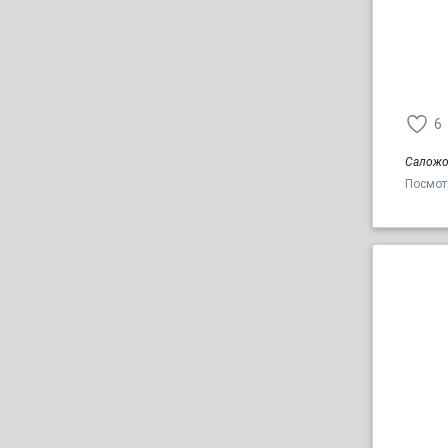
6
Саложо
Посмот