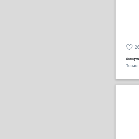
2
Anonym
Посмот