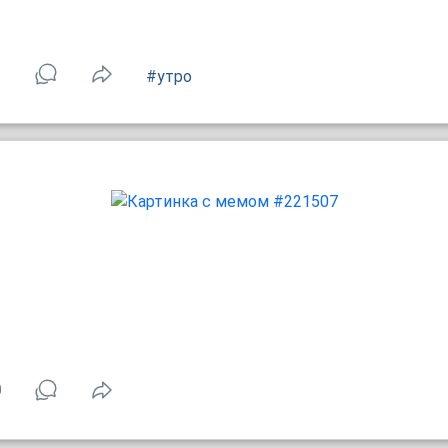
1
#утро
0