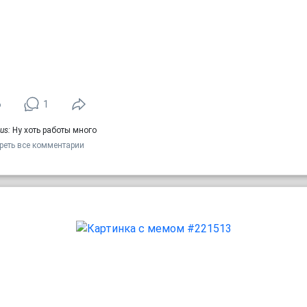
6
1
us:
Ну хоть работы много
реть все комментарии