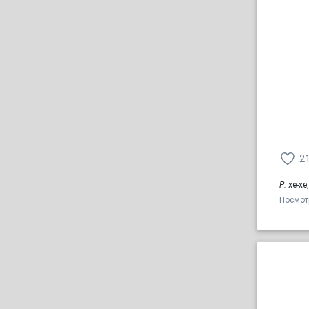
2
Р:
хе-хе
Посмот