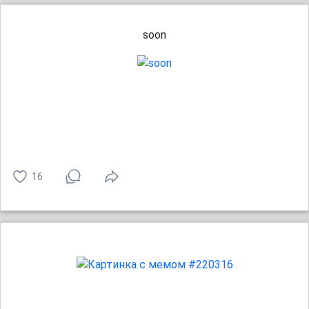
soon
16