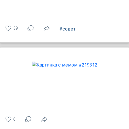
39
#совет
6