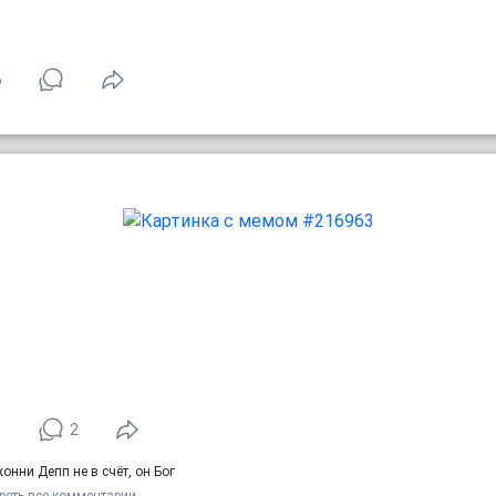
6
1
2
онни Депп не в счёт, он Бог