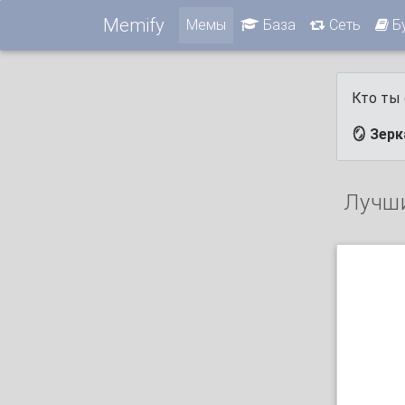
Memify
Мемы
База
Сеть
Б
Кто ты 
🪞 Зер
Лучш