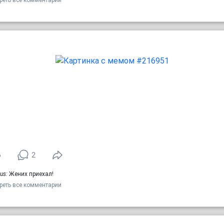
реть все комментарии
6
2
us:
Жених приехал!
реть все комментарии