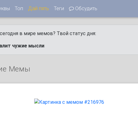
уквы
Топ
Дай пять
Теги
Обсудить
сегодня в мире мемов? Твой статус дня:
калит чужие мысли
ие Мемы