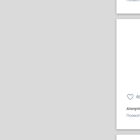
Посмот
4
Anonym
Посмот