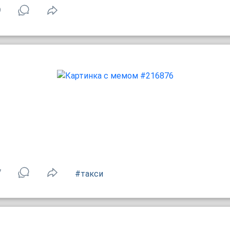
9
7
#такси