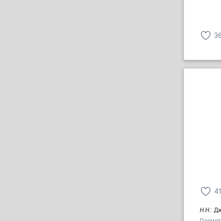
3
4
Н.Н.:
Дж