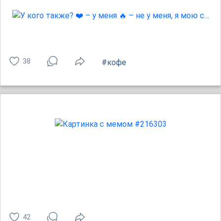
38
#кофе
42