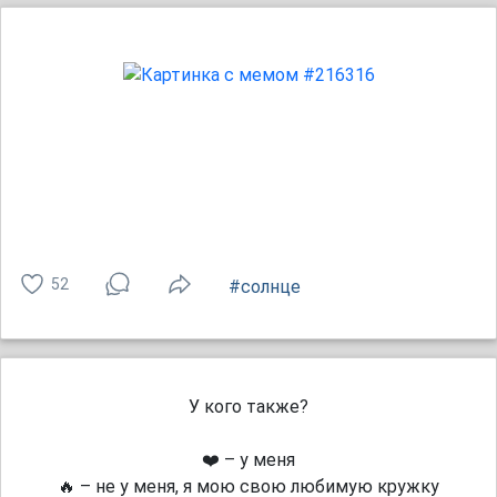
52
#солнце
У кого также?
❤️ – у меня
🔥 – не у меня, я мою свою любимую кружку