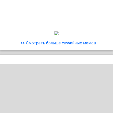
>> Смотреть больше случайных мемов
Когда не спал всю ночь, но нужно что-то делать на
работе: