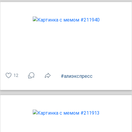
12
#алиэкспресс