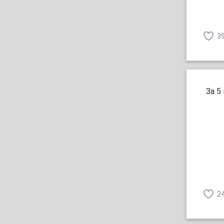
3
За 5
2