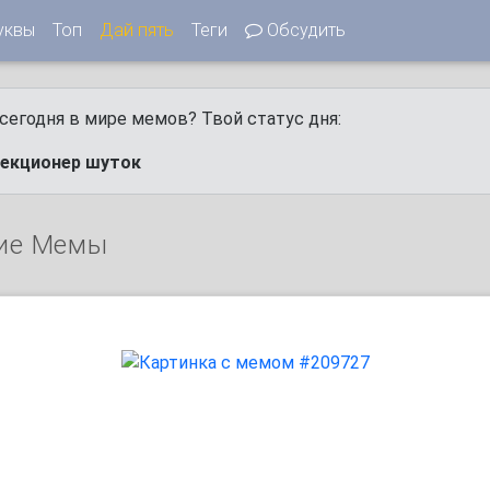
уквы
Топ
Дай пять
Теги
Обсудить
сегодня в мире мемов? Твой статус дня:
лекционер шуток
ие Мемы