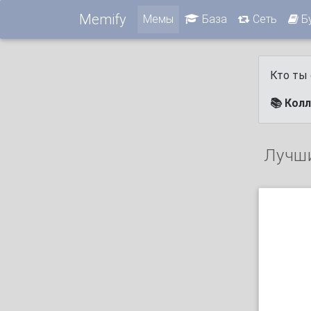
Memify
Мемы
База
Сеть
Б
Кто ты 
📚 Кол
Лучш