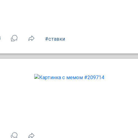
4
#ставки
1