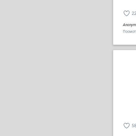
2
Anonym
Посмот
5