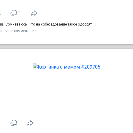
2
1
us:
Сомневаюсь , что на собеседование такое одобрят .…
реть все комментарии
8