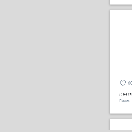
6
Р:
не сл
Посмот