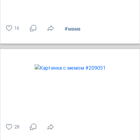
16
#мама
28