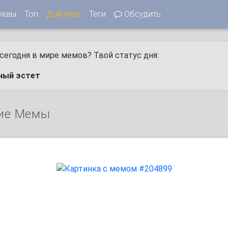
уквы
Топ
Дай пять
Теги
Обсудить
сегодня в мире мемов? Твой статус дня:
ный эстет
ие Мемы