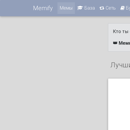
Memify
Мемы
База
Сеть
Б
Кто ты 
👑 Мем
Лучш