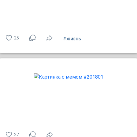
25
#жизнь
27