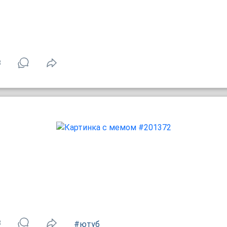
3
3
#ютуб