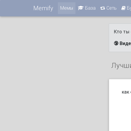
Memify
Мемы
База
Сеть
Б
Кто ты 
🔞 Вид
Лучш
как