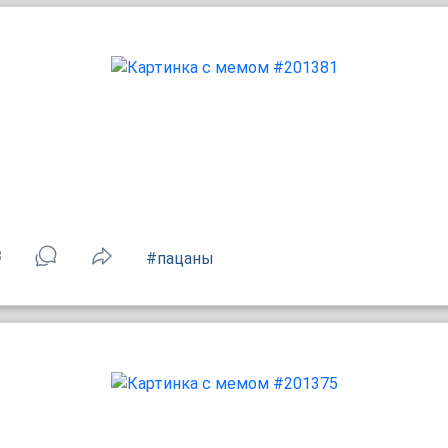
3
#пацаны