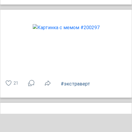
21
#экстраверт