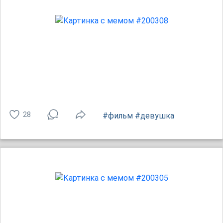
28
#фильм
#девушка