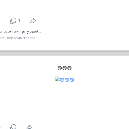
3
1
оловок-то интригующий...
реть все комментарии
😨😨😨
4