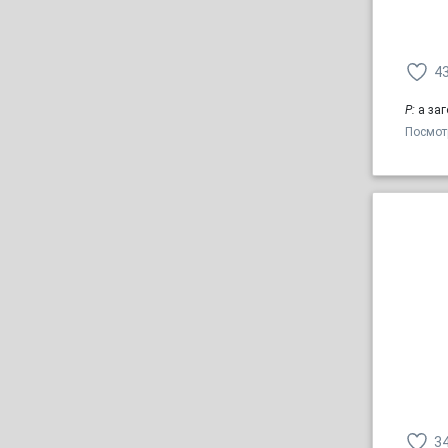
4
Р:
а заг
Посмот
3