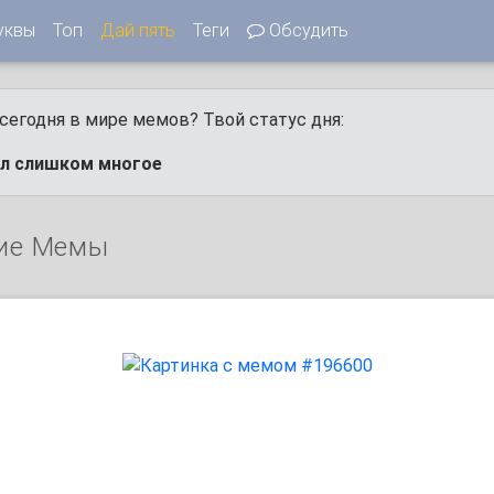
уквы
Топ
Дай пять
Теги
Обсудить
сегодня в мире мемов? Твой статус дня:
ел слишком многое
ие Мемы