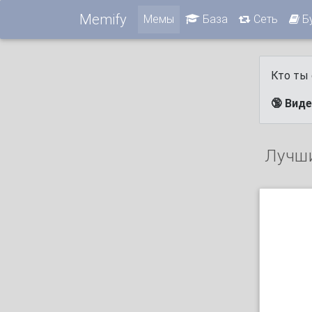
Memify
Мемы
База
Сеть
Б
Кто ты 
🔞 Вид
Лучш