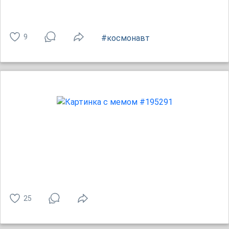
9
#космонавт
25