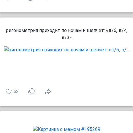
ригонометрия приходит по ночам и шепчет: «π/6, π/4,
π/3»
52