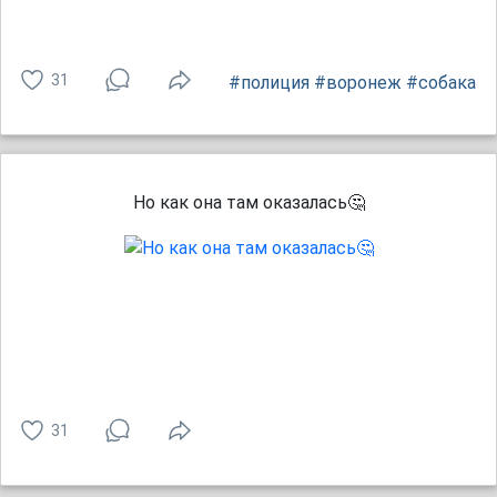
31
#полиция
#воронеж
#собака
Но как она там оказалась🤔
31