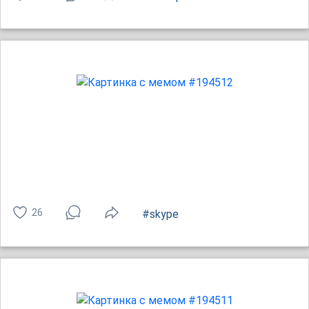
26
#skype