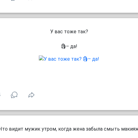
У вас тоже так?
🗿– да!
5
Что видит мужик утром, когда жена забыла смыть макия