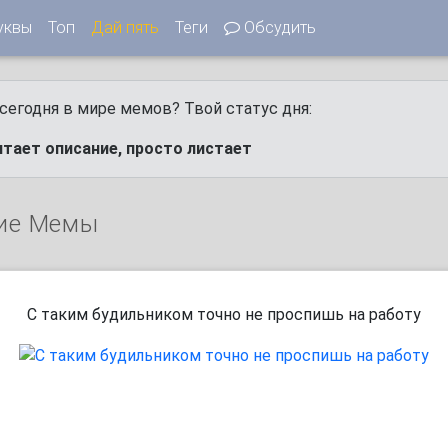
уквы
Топ
Дай пять
Теги
Обсудить
сегодня в мире мемов? Твой статус дня:
итает описание, просто листает
ие Мемы
С таким будильником точно не проспишь на работу