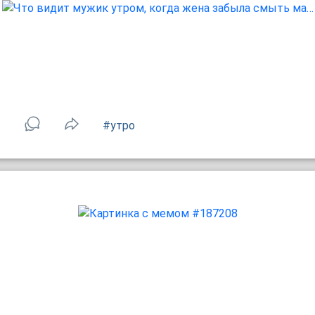
1
#утро