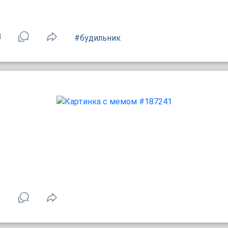
4
#будильник
1