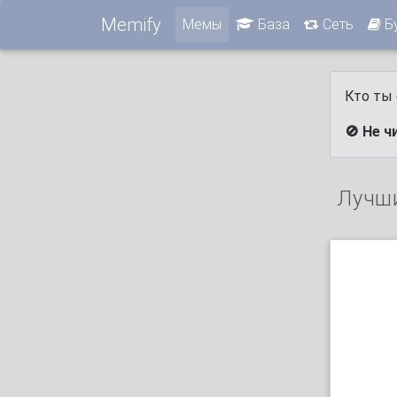
Memify
Мемы
База
Сеть
Б
Кто ты 
🚫 Не ч
Лучш