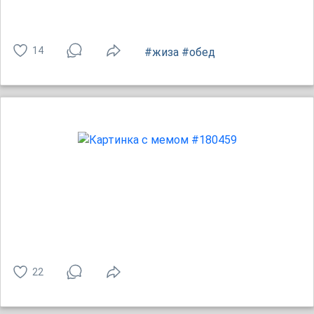
14
#жиза
#обед
22