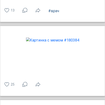
13
#врач
25