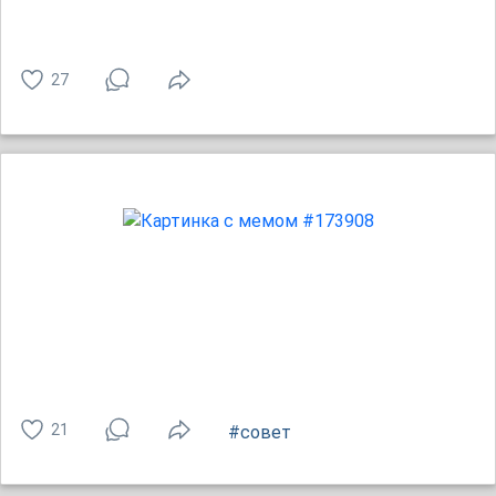
27
21
#совет