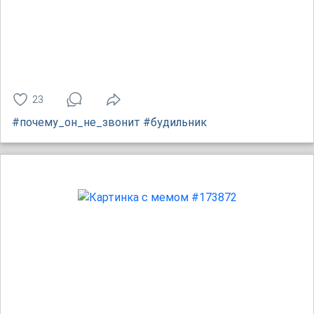
23
#почему_он_не_звонит
#будильник