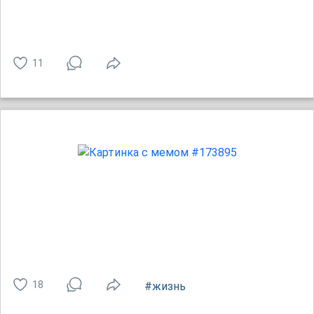
11
18
#жизнь