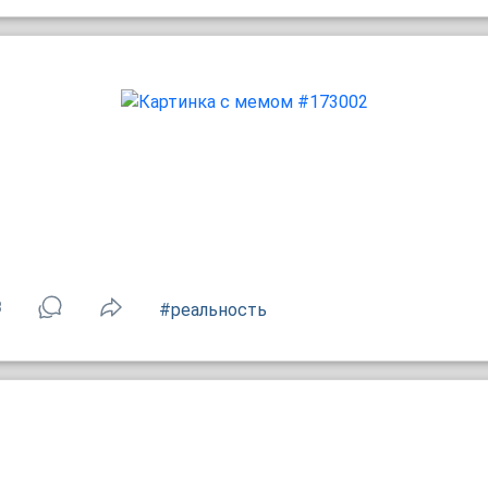
3
#реальность