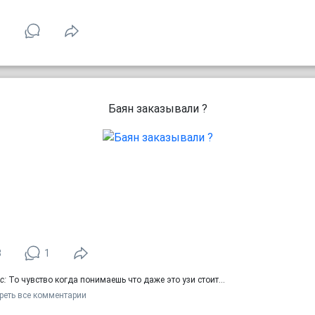
1
Баян заказывали ?
3
1
c:
То чувство когда понимаешь что даже это узи стоит…
реть все комментарии