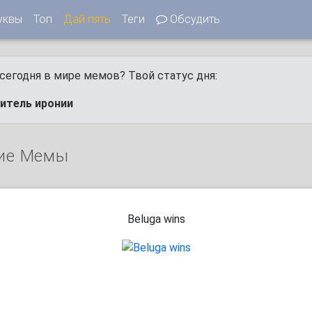
уквы
Топ
Дай пять
Теги
Обсудить
сегодня в мире мемов? Твой статус дня:
нитель иронии
ие Мемы
Beluga wins