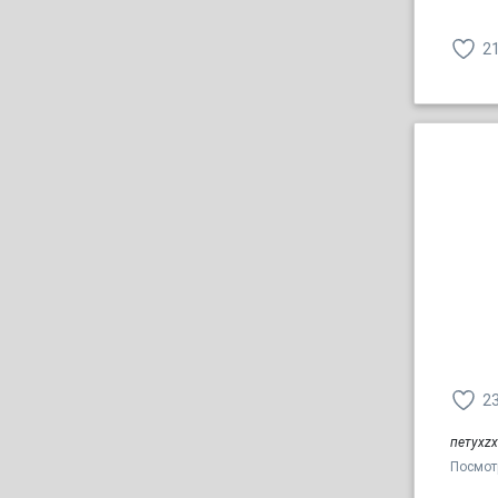
2
2
петухzx
Посмот