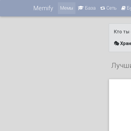
Memify
Мемы
База
Сеть
Б
Кто ты 
🎭 Хра
Лучш