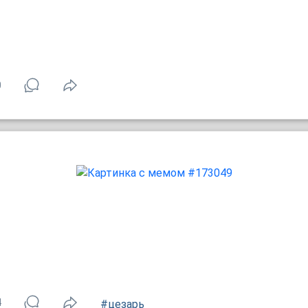
0
4
#цезарь