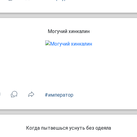
Могучий хинкалин
3
#император
Когда пытаешься уснуть без одеяла