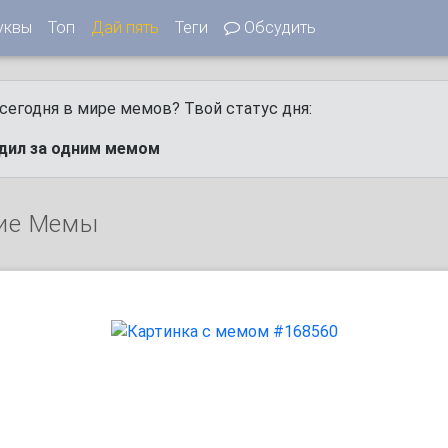
уквы
Топ
Дай пять
Теги
Обсудить
сегодня в мире мемов? Твой статус дня:
одил за одним мемом
ие Мемы