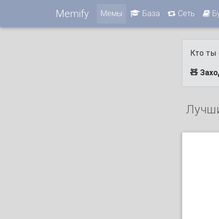
Memify
Мемы
База
Сеть
Б
Кто ты 
🧸 Зах
Лучш