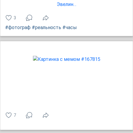
3
#фотограф
#реальность
#часы
7