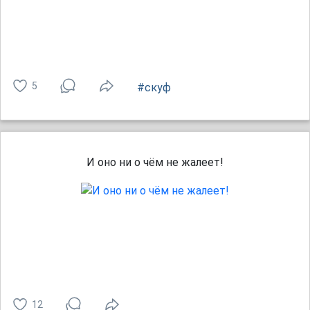
5
#скуф
И оно ни о чём не жалеет!
12