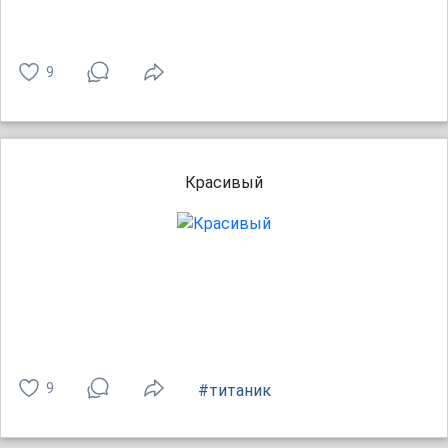
9
Красивый
9
#титаник