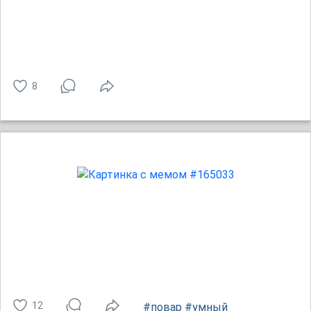
8
12
#повар
#умный