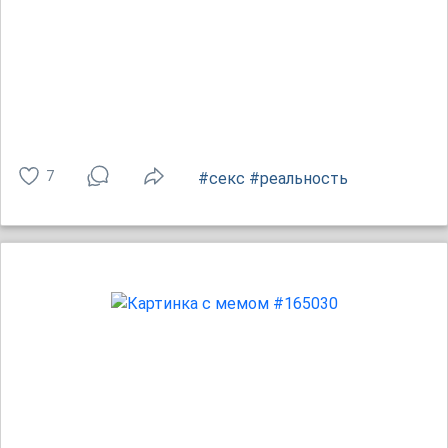
7
#секс
#реальность