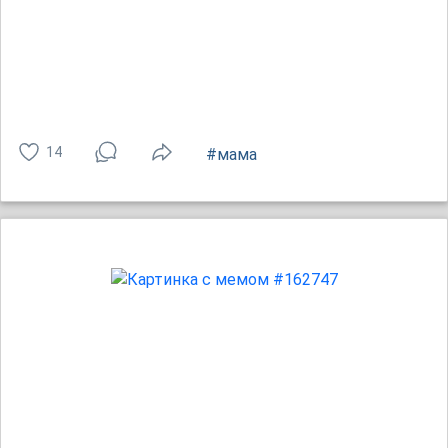
14
#мама