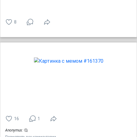
8
16
1
Anonymus:
🤔