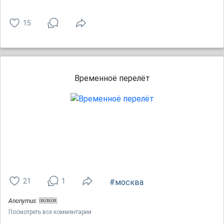
15
Временноё перелёт
21
1
#москва
Anonymus:
🆒🆒🆒
Посмотреть все комментарии