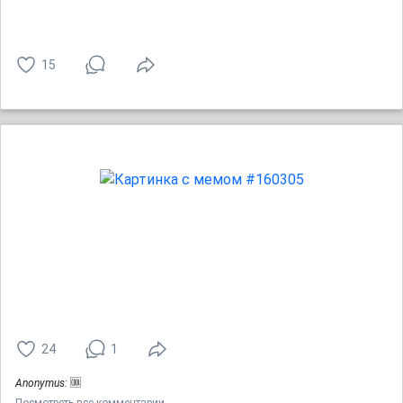
15
24
1
Anonymus:
🆒