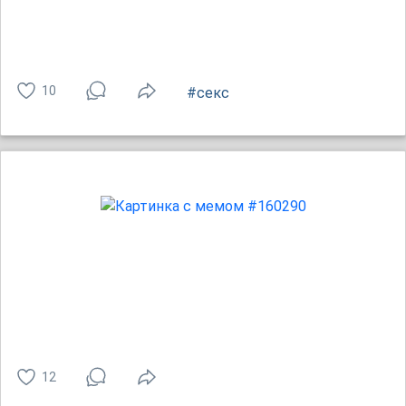
10
#секс
12